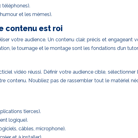
x téléphones).
l’humour et les mèmes).
le contenu est roi
idéliser votre audience. Un contenu clair, précis et engageant
n, le tournage et le montage sont les fondations d’un tutori
iciel vidéo réussi. Définir votre audience cible, sélectionner
re contenu. N’oubliez pas de rassembler tout le matériel n
lications tierces).
ent logique).
ogiciels, câbles, microphone).
éer et à installer).