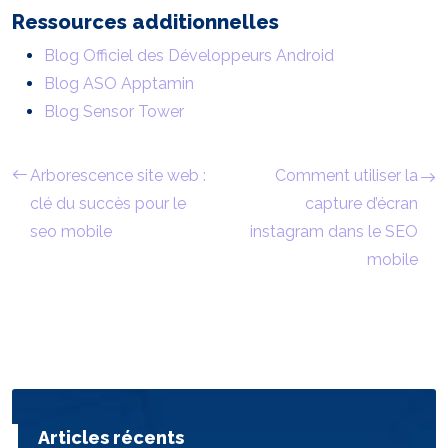
Ressources additionnelles
Blog Officiel des Développeurs Android
Blog ASO Apptamin
Blog Sensor Tower
Arborescence site web :
Comment utiliser la
clé du succès pour le
capture d’écran
seo mobile
instagram dans le SEO
mobile
Articles récents